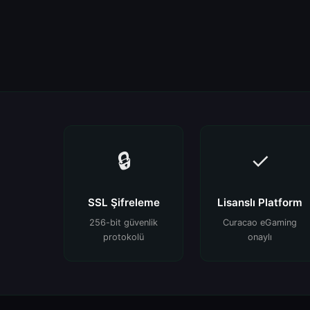
🔒
✓
SSL Şifreleme
Lisanslı Platform
256-bit güvenlik
Curacao eGaming
protokolü
onaylı