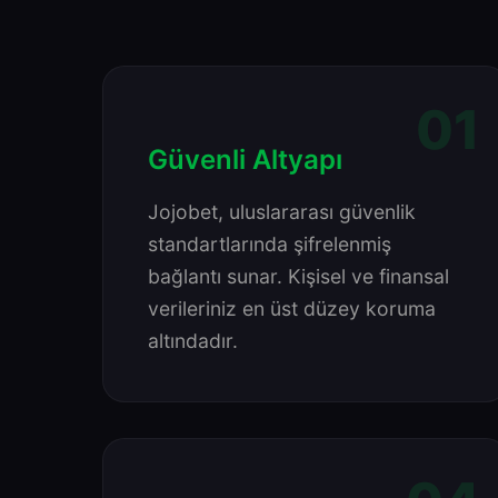
01
Güvenli Altyapı
Jojobet, uluslararası güvenlik
standartlarında şifrelenmiş
bağlantı sunar. Kişisel ve finansal
verileriniz en üst düzey koruma
altındadır.