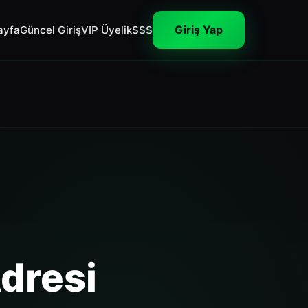
Giriş Yap
ayfa
Güncel Giriş
VIP Üyelik
SSS
Adresi