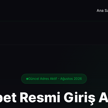
Ana S
Güncel Adres Aktif - Ağustos 2026
et Resmi Giriş 