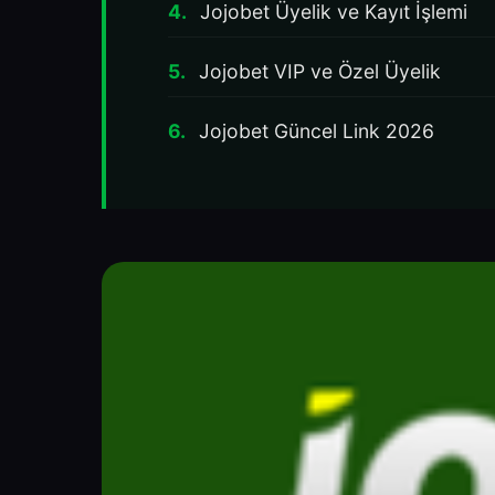
Jojobet Üyelik ve Kayıt İşlemi
Jojobet VIP ve Özel Üyelik
Jojobet Güncel Link 2026