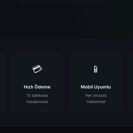
💳
📱
Hızlı Ödeme
Mobil Uyumlu
15 dakikada
Her cihazda
hesabınızda
mükemmel