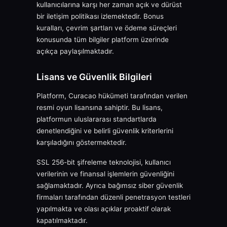
kullanıcılarına karşı her zaman açık ve dürüst
bir iletişim politikası izlemektedir. Bonus
kuralları, çevrim şartları ve ödeme süreçleri
konusunda tüm bilgiler platform üzerinde
açıkça paylaşılmaktadır.
Lisans ve Güvenlik Bilgileri
Platform, Curacao hükümeti tarafından verilen
resmi oyun lisansına sahiptir. Bu lisans,
platformun uluslararası standartlarda
denetlendiğini ve belirli güvenlik kriterlerini
karşıladığını göstermektedir.
SSL 256-bit şifreleme teknolojisi, kullanıcı
verilerinin ve finansal işlemlerin güvenliğini
sağlamaktadır. Ayrıca bağımsız siber güvenlik
firmaları tarafından düzenli penetrasyon testleri
yapılmakta ve olası açıklar proaktif olarak
kapatılmaktadır.