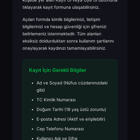
köşede yer alan Kayıt Ol veya Üye Ol butonuna
tıklayarak kayıt formuna ulaşabilirsiniz.
Açılan formda kimlik bilgilerinizi, iletişim
bilgilerinizi ve hesap güvenliği için şifrenizi
belirlemeniz istenmektedir. Tüm alanları
eksiksiz doldurduktan sonra kullanım şartlarını
onaylayarak kaydınızı tamamlayabilirsiniz.
Kayıt İçin Gerekli Bilgiler
Ad ve Soyad (Nüfus cüzdanınızdaki
gibi)
TC Kimlik Numarası
Doğum Tarihi (18 yaş üstü zorunlu)
E-posta Adresi (Aktif ve erişilebilir)
Cep Telefonu Numarası
Kullanıcı Adı ve Şifre