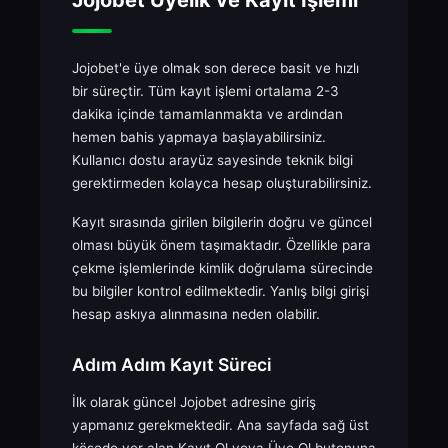
Jojobet Üyelik ve Kayıt İşlemi
Jojobet'e üye olmak son derece basit ve hızlı
bir süreçtir. Tüm kayıt işlemi ortalama 2-3
dakika içinde tamamlanmakta ve ardından
hemen bahis yapmaya başlayabilirsiniz.
Kullanıcı dostu arayüz sayesinde teknik bilgi
gerektirmeden kolayca hesap oluşturabilirsiniz.
Kayıt sırasında girilen bilgilerin doğru ve güncel
olması büyük önem taşımaktadır. Özellikle para
çekme işlemlerinde kimlik doğrulama sürecinde
bu bilgiler kontrol edilmektedir. Yanlış bilgi girişi
hesap askıya alınmasına neden olabilir.
Adım Adım Kayıt Süreci
İlk olarak güncel Jojobet adresine giriş
yapmanız gerekmektedir. Ana sayfada sağ üst