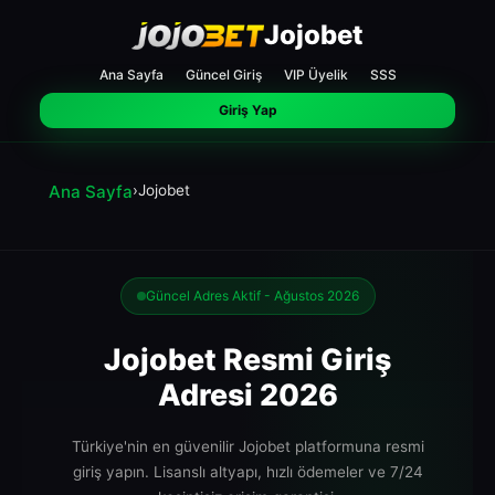
Jojobet
Ana Sayfa
Güncel Giriş
VIP Üyelik
SSS
Giriş Yap
Ana Sayfa
›
Jojobet
Güncel Adres Aktif - Ağustos 2026
Jojobet Resmi Giriş
Adresi 2026
Türkiye'nin en güvenilir Jojobet platformuna resmi
giriş yapın. Lisanslı altyapı, hızlı ödemeler ve 7/24