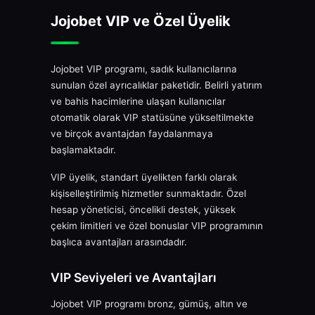
Jojobet VIP ve Özel Üyelik
Jojobet VIP programı, sadık kullanıcılarına
sunulan özel ayrıcalıklar paketidir. Belirli yatırım
ve bahis hacimlerine ulaşan kullanıcılar
otomatik olarak VIP statüsüne yükseltilmekte
ve birçok avantajdan faydalanmaya
başlamaktadır.
VIP üyelik, standart üyelikten farklı olarak
kişiselleştirilmiş hizmetler sunmaktadır. Özel
hesap yöneticisi, öncelikli destek, yüksek
çekim limitleri ve özel bonuslar VIP programının
başlıca avantajları arasındadır.
VIP Seviyeleri ve Avantajları
Jojobet VIP programı bronz, gümüş, altın ve