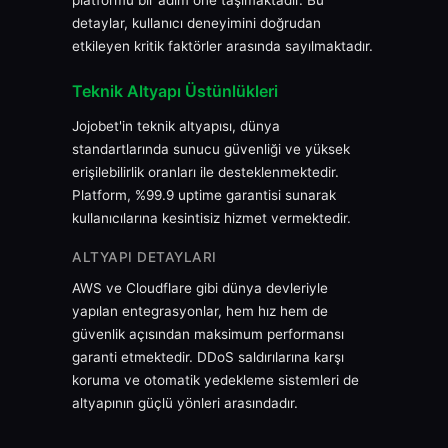
platformu bir adım öne taşımaktadır. Bu
detaylar, kullanıcı deneyimini doğrudan
etkileyen kritik faktörler arasında sayılmaktadır.
Teknik Altyapı Üstünlükleri
Jojobet'in teknik altyapısı, dünya
standartlarında sunucu güvenliği ve yüksek
erişilebilirlik oranları ile desteklenmektedir.
Platform, %99.9 uptime garantisi sunarak
kullanıcılarına kesintisiz hizmet vermektedir.
ALTYAPI DETAYLARI
AWS ve Cloudflare gibi dünya devleriyle
yapılan entegrasyonlar, hem hız hem de
güvenlik açısından maksimum performansı
garanti etmektedir. DDoS saldırılarına karşı
koruma ve otomatik yedekleme sistemleri de
altyapının güçlü yönleri arasındadır.