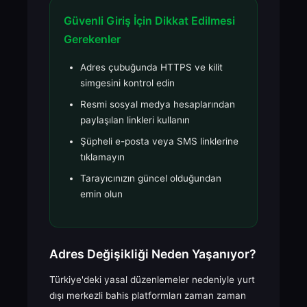
Güvenli Giriş İçin Dikkat Edilmesi
Gerekenler
Adres çubuğunda HTTPS ve kilit
simgesini kontrol edin
Resmi sosyal medya hesaplarından
paylaşılan linkleri kullanın
Şüpheli e-posta veya SMS linklerine
tıklamayın
Tarayıcınızın güncel olduğundan
emin olun
Adres Değişikliği Neden Yaşanıyor?
Türkiye'deki yasal düzenlemeler nedeniyle yurt
dışı merkezli bahis platformları zaman zaman