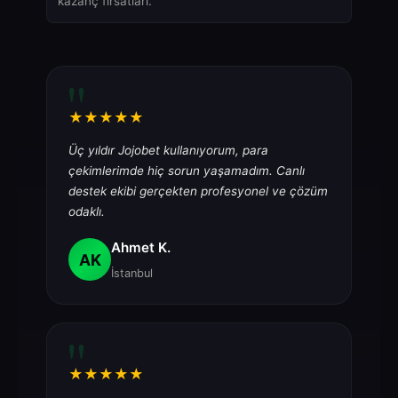
kazanç fırsatları.
★★★★★
Üç yıldır Jojobet kullanıyorum, para
çekimlerimde hiç sorun yaşamadım. Canlı
destek ekibi gerçekten profesyonel ve çözüm
odaklı.
Ahmet K.
AK
İstanbul
★★★★★