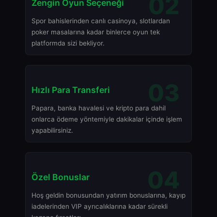
02
Zengin Oyun Seçeneği
Spor bahislerinden canlı casinoya, slotlardan
poker masalarına kadar binlerce oyun tek
platformda sizi bekliyor.
03
Hızlı Para Transferi
Papara, banka havalesi ve kripto para dahil
onlarca ödeme yöntemiyle dakikalar içinde işlem
yapabilirsiniz.
04
Özel Bonuslar
Hoş geldin bonusundan yatırım bonuslarına, kayıp
iadelerinden VIP ayrıcalıklarına kadar sürekli