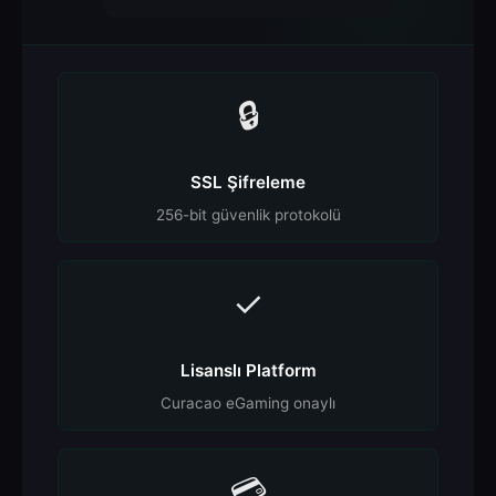
🔒
SSL Şifreleme
256-bit güvenlik protokolü
✓
Lisanslı Platform
Curacao eGaming onaylı
💳