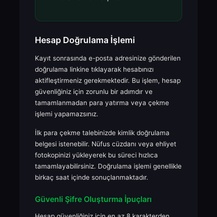
Hesap Doğrulama İşlemi
Kayıt sonrasında e-posta adresinize gönderilen
doğrulama linkine tıklayarak hesabınızı
aktifleştirmeniz gerekmektedir. Bu işlem, hesap
güvenliğiniz için zorunlu bir adımdır ve
tamamlanmadan para yatırma veya çekme
işlemi yapamazsınız.
İlk para çekme talebinizde kimlik doğrulama
belgesi istenebilir. Nüfus cüzdanı veya ehliyet
fotokopinizi yükleyerek bu süreci hızlıca
tamamlayabilirsiniz. Doğrulama işlemi genellikle
birkaç saat içinde sonuçlanmaktadır.
Güvenli Şifre Oluşturma İpuçları
Hesap güvenliğiniz için en az 8 karakterden