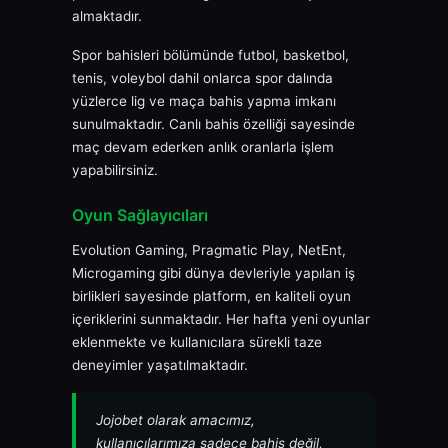
almaktadır.
Spor bahisleri bölümünde futbol, basketbol,
tenis, voleybol dahil onlarca spor dalında
yüzlerce lig ve maça bahis yapma imkanı
sunulmaktadır. Canlı bahis özelliği sayesinde
maç devam ederken anlık oranlarla işlem
yapabilirsiniz.
Oyun Sağlayıcıları
Evolution Gaming, Pragmatic Play, NetEnt,
Microgaming gibi dünya devleriyle yapılan iş
birlikleri sayesinde platform, en kaliteli oyun
içeriklerini sunmaktadır. Her hafta yeni oyunlar
eklenmekte ve kullanıcılara sürekli taze
deneyimler yaşatılmaktadır.
Jojobet olarak amacımız,
kullanıcılarımıza sadece bahis değil,