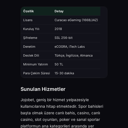
Özellik
Detay
Lisans
Curacao eGaming (1668/JAZ)
Kuruluş Yılı
2018
Şifreleme
SSL 256-bit
Denetim
eCOGRA, iTech Labs
Destek Dili
Türkçe, İngilizce, Almanca
Minimum Yatırım
50 TL
Para Çekim Süresi
15-30 dakika
Sunulan Hizmetler
Jojobet, geniş bir hizmet yelpazesiyle
kullanıcılarına hitap etmektedir. Spor bahisleri
başta olmak üzere canlı bahis, casino, canlı
casino, slot oyunları, poker ve sanal sporlar
platformun ana kategorileri arasında yer