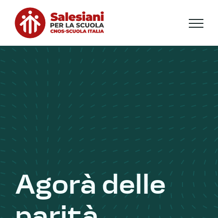
Salta
al
contenuto
Agorà delle
parità