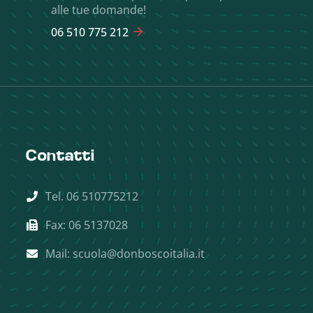
alle tue domande!
06 510 775 212
Contatti
Tel. 06 510775212
Fax: 06 5137028
Mail: scuola@donboscoitalia.it