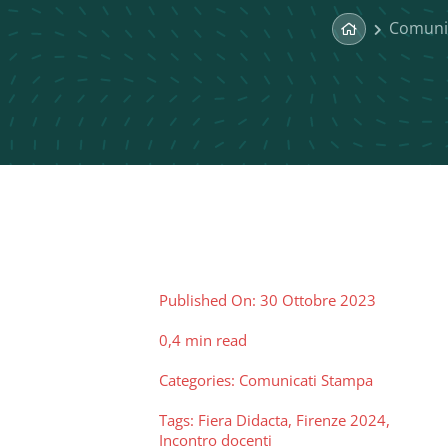
Comuni
Published On: 30 Ottobre 2023
0,4 min read
Categories:
Comunicati Stampa
Tags:
Fiera Didacta
,
Firenze 2024
,
Incontro docenti