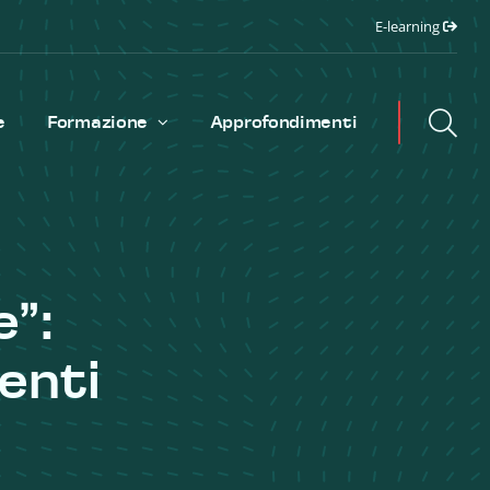
E-learning
e
Formazione
Approfondimenti
e”:
enti