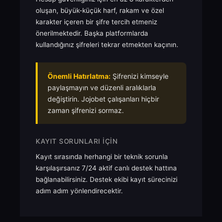
oluşan, büyük-küçük harf, rakam ve özel
karakter içeren bir şifre tercih etmeniz
önerilmektedir. Başka platformlarda
kullandığınız şifreleri tekrar etmekten kaçının.
Önemli Hatırlatma:
Şifrenizi kimseyle
paylaşmayın ve düzenli aralıklarla
değiştirin. Jojobet çalışanları hiçbir
zaman şifrenizi sormaz.
KAYIT SORUNLARI İÇIN
Kayıt sırasında herhangi bir teknik sorunla
karşılaşırsanız 7/24 aktif canlı destek hattına
bağlanabilirsiniz. Destek ekibi kayıt sürecinizi
adım adım yönlendirecektir.