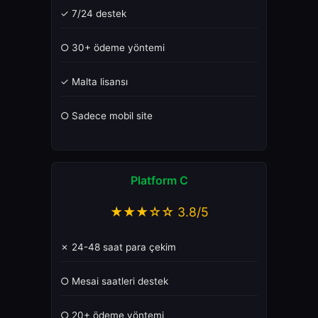
✓ 7/24 destek
○ 30+ ödeme yöntemi
✓ Malta lisansı
○ Sadece mobil site
Platform C
★★★☆☆ 3.8/5
✗ 24-48 saat para çekim
○ Mesai saatleri destek
○ 20+ ödeme yöntemi