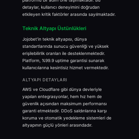
platformu bir adım öne taşımaktadır. Bu
detaylar, kullanıcı deneyimini doğrudan
etkileyen kritik faktörler arasında sayılmaktadır.
Teknik Altyapı Üstünlükleri
Jojobet'in teknik altyapısı, dünya
standartlarında sunucu güvenliği ve yüksek
erişilebilirlik oranları ile desteklenmektedir.
Platform, %99.9 uptime garantisi sunarak
kullanıcılarına kesintisiz hizmet vermektedir.
ALTYAPI DETAYLARI
AWS ve Cloudflare gibi dünya devleriyle
yapılan entegrasyonlar, hem hız hem de
güvenlik açısından maksimum performansı
garanti etmektedir. DDoS saldırılarına karşı
koruma ve otomatik yedekleme sistemleri de
altyapının güçlü yönleri arasındadır.