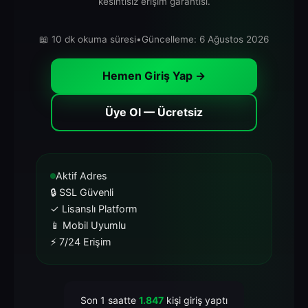
kesintisiz erişim garantisi.
📖 10 dk okuma süresi
•
Güncelleme: 6 Ağustos 2026
Hemen Giriş Yap →
Üye Ol — Ücretsiz
Aktif Adres
🔒 SSL Güvenli
✓ Lisanslı Platform
📱 Mobil Uyumlu
⚡ 7/24 Erişim
Son 1 saatte
1.847
kişi giriş yaptı