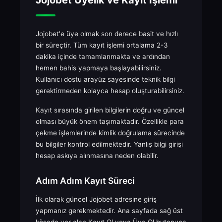
Jojobet Üyelik ve Kayıt İşlemi
Jojobet'e üye olmak son derece basit ve hızlı
bir süreçtir. Tüm kayıt işlemi ortalama 2-3
dakika içinde tamamlanmakta ve ardından
hemen bahis yapmaya başlayabilirsiniz.
Kullanıcı dostu arayüz sayesinde teknik bilgi
gerektirmeden kolayca hesap oluşturabilirsiniz.
Kayıt sırasında girilen bilgilerin doğru ve güncel
olması büyük önem taşımaktadır. Özellikle para
çekme işlemlerinde kimlik doğrulama sürecinde
bu bilgiler kontrol edilmektedir. Yanlış bilgi girişi
hesap askıya alınmasına neden olabilir.
Adım Adım Kayıt Süreci
İlk olarak güncel Jojobet adresine giriş
yapmanız gerekmektedir. Ana sayfada sağ üst