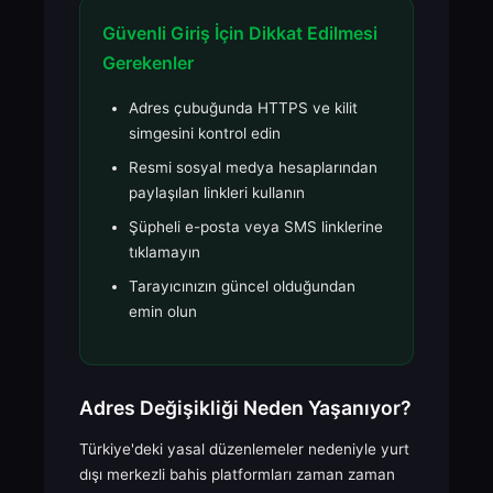
Güvenli Giriş İçin Dikkat Edilmesi
Gerekenler
Adres çubuğunda HTTPS ve kilit
simgesini kontrol edin
Resmi sosyal medya hesaplarından
paylaşılan linkleri kullanın
Şüpheli e-posta veya SMS linklerine
tıklamayın
Tarayıcınızın güncel olduğundan
emin olun
Adres Değişikliği Neden Yaşanıyor?
Türkiye'deki yasal düzenlemeler nedeniyle yurt
dışı merkezli bahis platformları zaman zaman