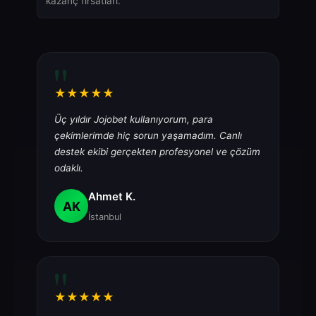
kazanç fırsatları.
★★★★★
Üç yıldır Jojobet kullanıyorum, para
çekimlerimde hiç sorun yaşamadım. Canlı
destek ekibi gerçekten profesyonel ve çözüm
odaklı.
Ahmet K.
AK
İstanbul
★★★★★