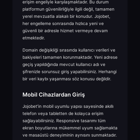
erişim engeliyle karşılaşmaktadır. Bu durum
platformun güvenilirliğiyle ilgili değil, tamamen
yerel mevzuatla alakalı bir konudur. Jojobet,
her engelleme sonrasında hızlıca yeni ve
güvenli bir adresle hizmet vermeye devam
etmektedir.
Domain değişikliği sırasında kullanıcı verileri ve
bakiyeleri tamamen korunmaktadır. Yeni adrese
geçiş yapıldığında mevcut kullanıcı adı ve
şifrenizle sorunsuz giriş yapabilirsiniz. Herhangi
bir veri kaybı yaşanması söz konusu değildir.
Mobil Cihazlardan Giriş
Jojobet'in mobil uyumlu yapısı sayesinde akıllı
telefon veya tabletten de kolayca erişim
sağlayabilirsiniz. Responsive tasarımı tüm
ekran boyutlarına mükemmel uyum sağlamakta
ve masaüstü deneyiminin aynısını sunmaktadır.