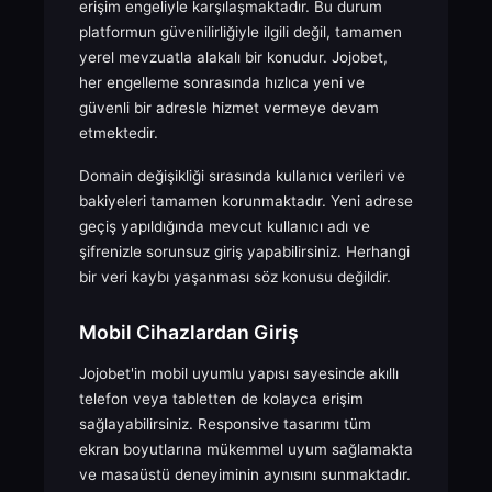
erişim engeliyle karşılaşmaktadır. Bu durum
platformun güvenilirliğiyle ilgili değil, tamamen
yerel mevzuatla alakalı bir konudur. Jojobet,
her engelleme sonrasında hızlıca yeni ve
güvenli bir adresle hizmet vermeye devam
etmektedir.
Domain değişikliği sırasında kullanıcı verileri ve
bakiyeleri tamamen korunmaktadır. Yeni adrese
geçiş yapıldığında mevcut kullanıcı adı ve
şifrenizle sorunsuz giriş yapabilirsiniz. Herhangi
bir veri kaybı yaşanması söz konusu değildir.
Mobil Cihazlardan Giriş
Jojobet'in mobil uyumlu yapısı sayesinde akıllı
telefon veya tabletten de kolayca erişim
sağlayabilirsiniz. Responsive tasarımı tüm
ekran boyutlarına mükemmel uyum sağlamakta
ve masaüstü deneyiminin aynısını sunmaktadır.