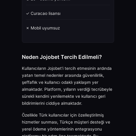
✓ Curacao lisansı
✗ Mobil uyumsuz
Neden Jojobet Tercih Edilmeli?
Kullanıcıların Jojobet'i tercih etmesinin ardında
yatan temel nedenler arasında güvenilirlik,
şeffaflık ve kullanıcı odaklı yaklaşım yer
almaktadır. Platform, yılların verdiği tecrübeyle
sürekli kendini yenilemekte ve kullanıcı geri
bildirimlerini ciddiye almaktadır.
Özellikle Türk kullanıcılar için özelleştirilmiş
hizmetler sunması, Türkçe müşteri desteği ve
yerel ödeme yöntemlerinin entegrasyonu