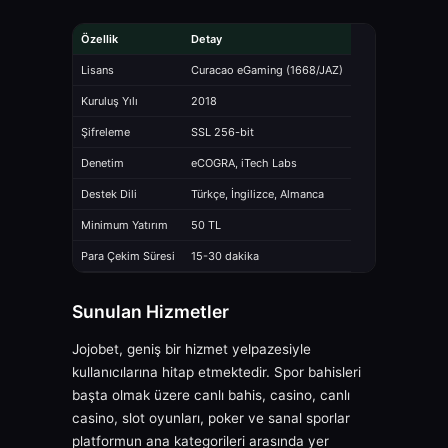
Özellik
Detay
Lisans
Curacao eGaming (1668/JAZ)
Kuruluş Yılı
2018
Şifreleme
SSL 256-bit
Denetim
eCOGRA, iTech Labs
Destek Dili
Türkçe, İngilizce, Almanca
Minimum Yatırım
50 TL
Para Çekim Süresi
15-30 dakika
Sunulan Hizmetler
Jojobet, geniş bir hizmet yelpazesiyle
kullanıcılarına hitap etmektedir. Spor bahisleri
başta olmak üzere canlı bahis, casino, canlı
casino, slot oyunları, poker ve sanal sporlar
platformun ana kategorileri arasında yer