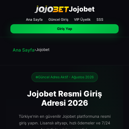
Jojobet
Ana Sayfa
Güncel Giriş
VIP Üyelik
SSS
Giriş Yap
Ana Sayfa
›
Jojobet
Güncel Adres Aktif - Ağustos 2026
Jojobet Resmi Giriş
Adresi 2026
Türkiye'nin en güvenilir Jojobet platformuna resmi
giriş yapın. Lisanslı altyapı, hızlı ödemeler ve 7/24