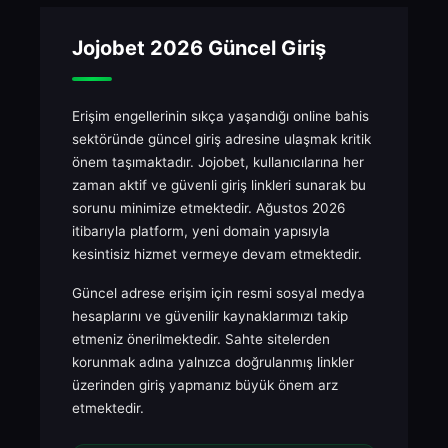
Jojobet 2026 Güncel Giriş
Erişim engellerinin sıkça yaşandığı online bahis
sektöründe güncel giriş adresine ulaşmak kritik
önem taşımaktadır. Jojobet, kullanıcılarına her
zaman aktif ve güvenli giriş linkleri sunarak bu
sorunu minimize etmektedir. Ağustos 2026
itibarıyla platform, yeni domain yapısıyla
kesintisiz hizmet vermeye devam etmektedir.
Güncel adrese erişim için resmi sosyal medya
hesaplarını ve güvenilir kaynaklarımızı takip
etmeniz önerilmektedir. Sahte sitelerden
korunmak adına yalnızca doğrulanmış linkler
üzerinden giriş yapmanız büyük önem arz
etmektedir.