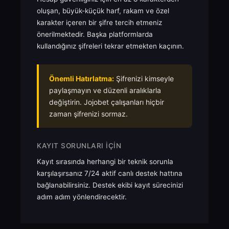
oluşan, büyük-küçük harf, rakam ve özel
karakter içeren bir şifre tercih etmeniz
önerilmektedir. Başka platformlarda
kullandığınız şifreleri tekrar etmekten kaçının.
Önemli Hatırlatma:
Şifrenizi kimseyle
paylaşmayın ve düzenli aralıklarla
değiştirin. Jojobet çalışanları hiçbir
zaman şifrenizi sormaz.
KAYIT SORUNLARI İÇIN
Kayıt sırasında herhangi bir teknik sorunla
karşılaşırsanız 7/24 aktif canlı destek hattına
bağlanabilirsiniz. Destek ekibi kayıt sürecinizi
adım adım yönlendirecektir.