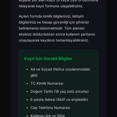
köşede yer alan Kayıt Ol veya Üye Ol butonuna
tıklayarak kayıt formuna ulaşabilirsiniz.
Açılan formda kimlik bilgilerinizi, iletişim
bilgilerinizi ve hesap güvenliği için şifrenizi
belirlemeniz istenmektedir. Tüm alanları
eksiksiz doldurduktan sonra kullanım şartlarını
onaylayarak kaydınızı tamamlayabilirsiniz.
Kayıt İçin Gerekli Bilgiler
Ad ve Soyad (Nüfus cüzdanınızdaki
gibi)
TC Kimlik Numarası
Doğum Tarihi (18 yaş üstü zorunlu)
E-posta Adresi (Aktif ve erişilebilir)
Cep Telefonu Numarası
Kullanıcı Adı ve Şifre