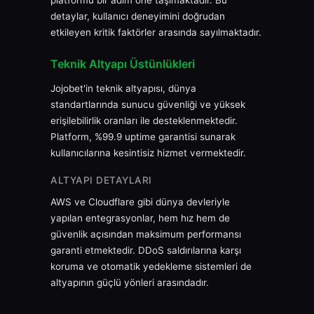
platformu bir adım öne taşımaktadır. Bu
detaylar, kullanıcı deneyimini doğrudan
etkileyen kritik faktörler arasında sayılmaktadır.
Teknik Altyapı Üstünlükleri
Jojobet'in teknik altyapısı, dünya
standartlarında sunucu güvenliği ve yüksek
erişilebilirlik oranları ile desteklenmektedir.
Platform, %99.9 uptime garantisi sunarak
kullanıcılarına kesintisiz hizmet vermektedir.
ALTYAPI DETAYLARI
AWS ve Cloudflare gibi dünya devleriyle
yapılan entegrasyonlar, hem hız hem de
güvenlik açısından maksimum performansı
garanti etmektedir. DDoS saldırılarına karşı
koruma ve otomatik yedekleme sistemleri de
altyapının güçlü yönleri arasındadır.