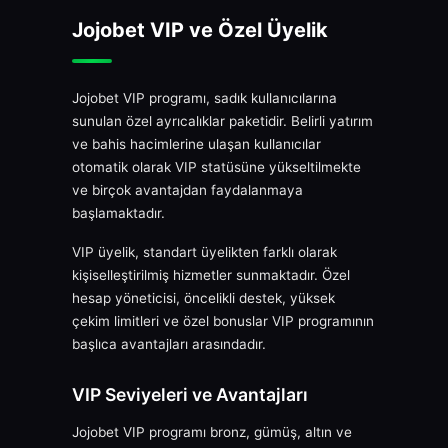
Jojobet VIP ve Özel Üyelik
Jojobet VIP programı, sadık kullanıcılarına
sunulan özel ayrıcalıklar paketidir. Belirli yatırım
ve bahis hacimlerine ulaşan kullanıcılar
otomatik olarak VIP statüsüne yükseltilmekte
ve birçok avantajdan faydalanmaya
başlamaktadır.
VIP üyelik, standart üyelikten farklı olarak
kişiselleştirilmiş hizmetler sunmaktadır. Özel
hesap yöneticisi, öncelikli destek, yüksek
çekim limitleri ve özel bonuslar VIP programının
başlıca avantajları arasındadır.
VIP Seviyeleri ve Avantajları
Jojobet VIP programı bronz, gümüş, altın ve