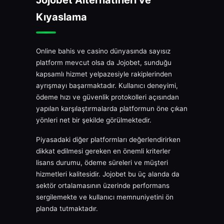
Jojobet Alternatifleri ve
Kıyaslama
Online bahis ve casino dünyasında sayısız
platform mevcut olsa da Jojobet, sunduğu
kapsamlı hizmet yelpazesiyle rakiplerinden
ayrışmayı başarmaktadır. Kullanıcı deneyimi,
ödeme hızı ve güvenlik protokolleri açısından
yapılan karşılaştırmalarda platformun öne çıkan
yönleri net bir şekilde görülmektedir.
Piyasadaki diğer platformları değerlendirirken
dikkat edilmesi gereken en önemli kriterler
lisans durumu, ödeme süreleri ve müşteri
hizmetleri kalitesidir. Jojobet bu üç alanda da
sektör ortalamasının üzerinde performans
sergilemekte ve kullanıcı memnuniyetini ön
planda tutmaktadır.