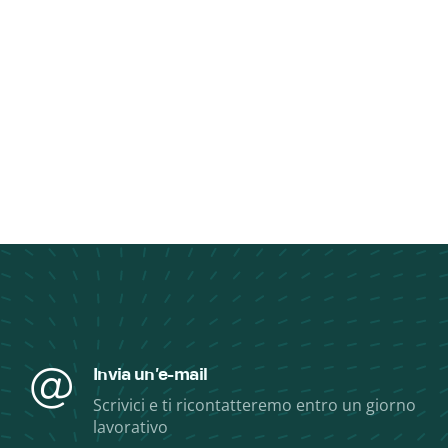
Invia un'e-mail
Scrivici e ti ricontatteremo entro un giorno
lavorativo