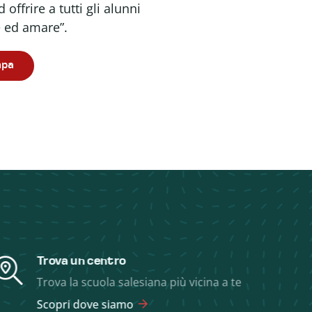
ffrire a tutti gli alunni
e ed amare”.
mpa
Trova un centro
Trova la scuola salesiana più vicina a te
Scopri dove siamo