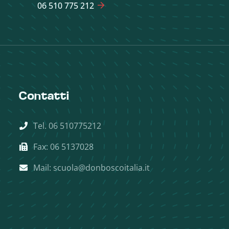
06 510 775 212
Contatti
Tel. 06 510775212
Fax: 06 5137028
Mail: scuola@donboscoitalia.it